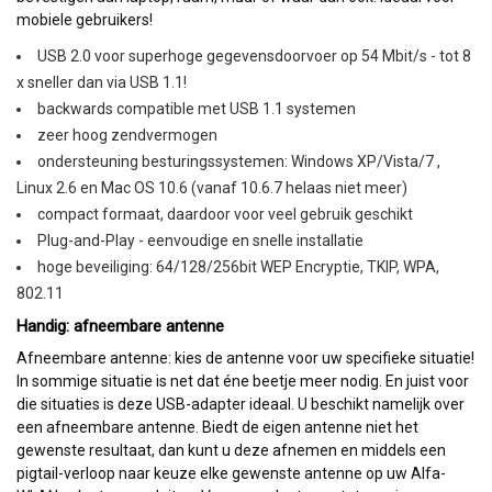
mobiele gebruikers!
USB 2.0 voor superhoge gegevensdoorvoer op 54 Mbit/s - tot 8
x sneller dan via USB 1.1!
backwards compatible met USB 1.1 systemen
zeer hoog zendvermogen
ondersteuning besturingssystemen: Windows XP/Vista/7 ,
Linux 2.6 en Mac OS 10.6 (vanaf 10.6.7 helaas niet meer)
compact formaat, daardoor voor veel gebruik geschikt
Plug-and-Play - eenvoudige en snelle installatie
hoge beveiliging: 64/128/256bit WEP Encryptie, TKIP, WPA,
802.11
Handig: afneembare antenne
Afneembare antenne: kies de antenne voor uw specifieke situatie!
In sommige situatie is net dat éne beetje meer nodig. En juist voor
die situaties is deze USB-adapter ideaal. U beschikt namelijk over
een afneembare antenne. Biedt de eigen antenne niet het
gewenste resultaat, dan kunt u deze afnemen en middels een
pigtail-verloop naar keuze elke gewenste antenne op uw Alfa-